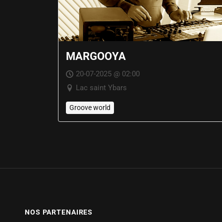
MARGOOYA
20-07-2025 @ 02:00
Lac saint Ybars
Groove world
NOS PARTENAIRES