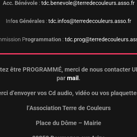
Acc. Bénévole
:
tdc.benevole@terredecouleurs.asso.fr
Inf
os Générales
:
tdc.infos@terredecouleurs.asso.fr
mission P
rogrammation
:
tdc.prog@terredecouleurs.ass
tez être PROGRAMMÉ, merci de nous contacter
U
par
mail
.
rci d’envoyer vos Cd audio, vidéo ou vos plaquette
l’Association Terre de Couleurs
Place du Dôme – Mairie