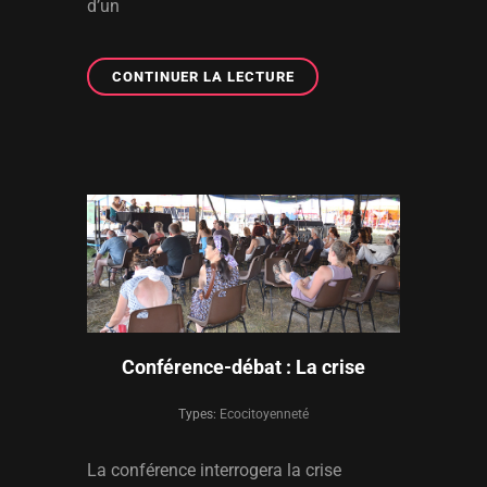
d’un
CONFÉRENCE-
CONTINUER LA LECTURE
DÉBAT
:
GENRE
ET
MUSIQUE
Conférence-débat : La crise
Types:
Ecocitoyenneté
La conférence interrogera la crise