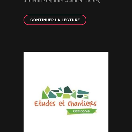
à mieux le regarder. A Albi et Castres,
CONFÉRENCE
CONTINUER LA LECTURE
–
DÉBAT
:
L’HOMME,
LA
CULTURE
ET
L’ÉCONOMIE