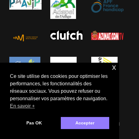
x
Ce site utilise des cookies pour optimiser les
performances, les fonctionnalités des
réseaux sociaux. Vous pouvez refuser ou
personnaliser vos paramètres de navigation.
En savoir +
Pas OK
Accepter
Droit D’auteur © PM
TDC#31
Politique De Confidentialité
|
Audioman Par
Catch Themes